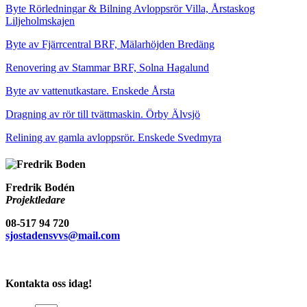
Byte Rörledningar & Bilning Avloppsrör Villa, Årstaskog
Liljeholmskajen
Byte av Fjärrcentral BRF, Mälarhöjden Bredäng
Renovering av Stammar BRF, Solna Hagalund
Byte av vattenutkastare. Enskede Årsta
Dragning av rör till tvättmaskin. Örby Älvsjö
Relining av gamla avloppsrör. Enskede Svedmyra
Fredrik Bodén
Projektledare
08-517 94 720
sjostadensvvs@mail.com
Kontakta oss idag!