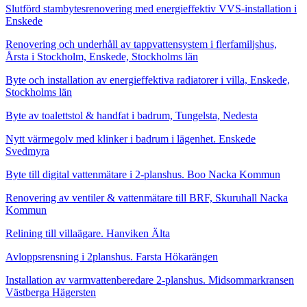
Slutförd stambytesrenovering med energieffektiv VVS-installation i
Enskede
Renovering och underhåll av tappvattensystem i flerfamiljshus,
Årsta i Stockholm, Enskede, Stockholms län
Byte och installation av energieffektiva radiatorer i villa, Enskede,
Stockholms län
Byte av toalettstol & handfat i badrum, Tungelsta, Nedesta
Nytt värmegolv med klinker i badrum i lägenhet. Enskede
Svedmyra
Byte till digital vattenmätare i 2-planshus. Boo Nacka Kommun
Renovering av ventiler & vattenmätare till BRF, Skuruhall Nacka
Kommun
Relining till villaägare. Hanviken Älta
Avloppsrensning i 2planshus. Farsta Hökarängen
Installation av varmvattenberedare 2-planshus. Midsommarkransen
Västberga Hägersten