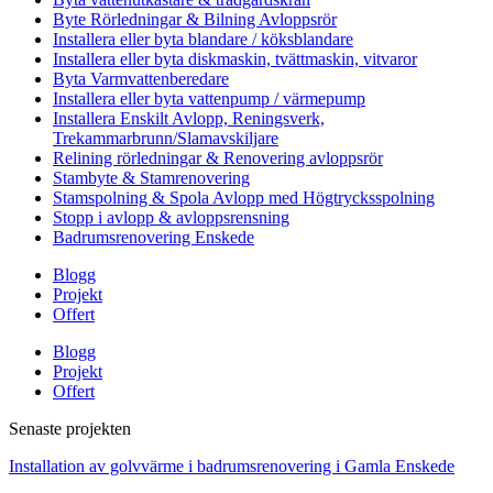
Byte Rörledningar & Bilning Avloppsrör
Installera eller byta blandare / köksblandare
Installera eller byta diskmaskin, tvättmaskin, vitvaror
Byta Varmvattenberedare
Installera eller byta vattenpump / värmepump
Installera Enskilt Avlopp, Reningsverk,
Trekammarbrunn/Slamavskiljare
Relining rörledningar & Renovering avloppsrör
Stambyte & Stamrenovering
Stamspolning & Spola Avlopp med Högtrycksspolning
Stopp i avlopp & avloppsrensning
Badrumsrenovering Enskede
Blogg
Projekt
Offert
Blogg
Projekt
Offert
Senaste projekten
Installation av golvvärme i badrumsrenovering i Gamla Enskede