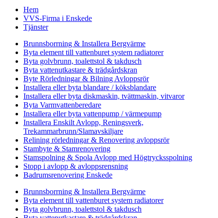
Hem
VVS-Firma i Enskede
Tjänster
Brunnsborrning & Installera Bergvärme
Byta element till vattenburet system radiatorer
Byta golvbrunn, toalettstol & takdusch
Byta vattenutkastare & trädgårdskran
Byte Rörledningar & Bilning Avloppsrör
Installera eller byta blandare / köksblandare
Installera eller byta diskmaskin, tvättmaskin, vitvaror
Byta Varmvattenberedare
Installera eller byta vattenpump / värmepump
Installera Enskilt Avlopp, Reningsverk,
Trekammarbrunn/Slamavskiljare
Relining rörledningar & Renovering avloppsrör
Stambyte & Stamrenovering
Stamspolning & Spola Avlopp med Högtrycksspolning
Stopp i avlopp & avloppsrensning
Badrumsrenovering Enskede
Brunnsborrning & Installera Bergvärme
Byta element till vattenburet system radiatorer
Byta golvbrunn, toalettstol & takdusch
Byta vattenutkastare & trädgårdskran