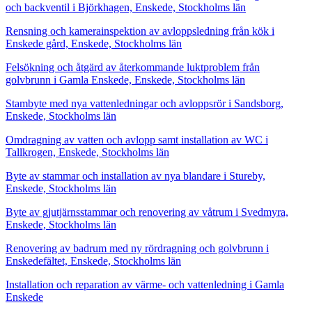
och backventil i Björkhagen, Enskede, Stockholms län
Rensning och kamerainspektion av avloppsledning från kök i
Enskede gård, Enskede, Stockholms län
Felsökning och åtgärd av återkommande luktproblem från
golvbrunn i Gamla Enskede, Enskede, Stockholms län
Stambyte med nya vattenledningar och avloppsrör i Sandsborg,
Enskede, Stockholms län
Omdragning av vatten och avlopp samt installation av WC i
Tallkrogen, Enskede, Stockholms län
Byte av stammar och installation av nya blandare i Stureby,
Enskede, Stockholms län
Byte av gjutjärnsstammar och renovering av våtrum i Svedmyra,
Enskede, Stockholms län
Renovering av badrum med ny rördragning och golvbrunn i
Enskedefältet, Enskede, Stockholms län
Installation och reparation av värme- och vattenledning i Gamla
Enskede