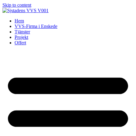
Skip to content
Hem
VVS-Firma i Enskede
Tjänster
Projekt
Offert