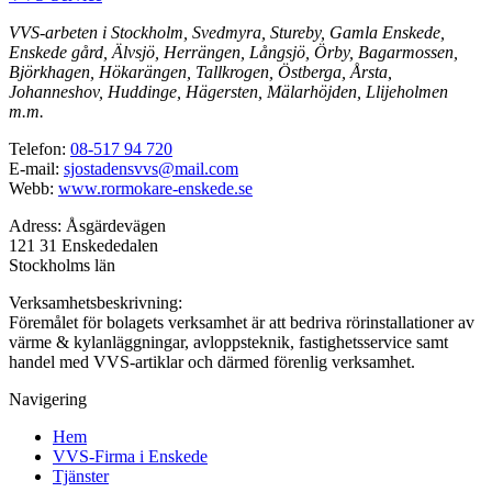
VVS-arbeten i Stockholm, Svedmyra, Stureby, Gamla Enskede,
Enskede gård, Älvsjö, Herrängen, Långsjö, Örby, Bagarmossen,
Björkhagen, Hökarängen, Tallkrogen, Östberga, Årsta,
Johanneshov, Huddinge, Hägersten, Mälarhöjden, Llijeholmen
m.m.
Telefon:
08-517 94 720
E-mail:
sjostadensvvs@mail.com
Webb:
www.rormokare-enskede.se
Adress: Åsgärdevägen
121 31 Enskededalen
Stockholms län
Verksamhetsbeskrivning:
Föremålet för bolagets verksamhet är att bedriva rörinstallationer av
värme & kylanläggningar, avloppsteknik, fastighetsservice samt
handel med VVS-artiklar och därmed förenlig verksamhet.
Navigering
Hem
VVS-Firma i Enskede
Tjänster