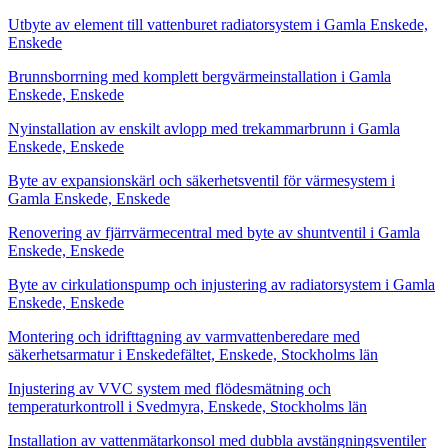
Utbyte av element till vattenburet radiatorsystem i Gamla Enskede,
Enskede
Brunnsborrning med komplett bergvärmeinstallation i Gamla
Enskede, Enskede
Nyinstallation av enskilt avlopp med trekammarbrunn i Gamla
Enskede, Enskede
Byte av expansionskärl och säkerhetsventil för värmesystem i
Gamla Enskede, Enskede
Renovering av fjärrvärmecentral med byte av shuntventil i Gamla
Enskede, Enskede
Byte av cirkulationspump och injustering av radiatorsystem i Gamla
Enskede, Enskede
Montering och idrifttagning av varmvattenberedare med
säkerhetsarmatur i Enskedefältet, Enskede, Stockholms län
Injustering av VVC system med flödesmätning och
temperaturkontroll i Svedmyra, Enskede, Stockholms län
Installation av vattenmätarkonsol med dubbla avstängningsventiler