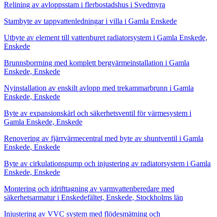
Relining av avloppsstam i flerbostadshus i Svedmyra
Stambyte av tappvattenledningar i villa i Gamla Enskede
Utbyte av element till vattenburet radiatorsystem i Gamla Enskede,
Enskede
Brunnsborrning med komplett bergvärmeinstallation i Gamla
Enskede, Enskede
Nyinstallation av enskilt avlopp med trekammarbrunn i Gamla
Enskede, Enskede
Byte av expansionskärl och säkerhetsventil för värmesystem i
Gamla Enskede, Enskede
Renovering av fjärrvärmecentral med byte av shuntventil i Gamla
Enskede, Enskede
Byte av cirkulationspump och injustering av radiatorsystem i Gamla
Enskede, Enskede
Montering och idrifttagning av varmvattenberedare med
säkerhetsarmatur i Enskedefältet, Enskede, Stockholms län
Injustering av VVC system med flödesmätning och