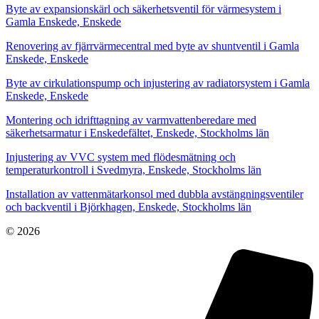
Byte av expansionskärl och säkerhetsventil för värmesystem i
Gamla Enskede, Enskede
Renovering av fjärrvärmecentral med byte av shuntventil i Gamla
Enskede, Enskede
Byte av cirkulationspump och injustering av radiatorsystem i Gamla
Enskede, Enskede
Montering och idrifttagning av varmvattenberedare med
säkerhetsarmatur i Enskedefältet, Enskede, Stockholms län
Injustering av VVC system med flödesmätning och
temperaturkontroll i Svedmyra, Enskede, Stockholms län
Installation av vattenmätarkonsol med dubbla avstängningsventiler
och backventil i Björkhagen, Enskede, Stockholms län
© 2026