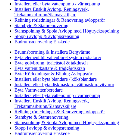
Installera eller byta vattenpump / värmepump
Installera Enskilt Avlopp, Reningsverk,
Trekammarbrunn/Slamavskiljare
Relining rörledningar & Renovering avloppsrör
Stambyte & Stamrenovering
Stamspolning & Spola Avlopp med Högtrycksspolning
Stopp i avlopp & avloppsrensning
Badrumsrenovering Enskede
Brunnsborrning & Installera Bergvärme
Byta element till vattenburet system radiatorer
Byta golvbrunn, toalettstol & takdusch
Byta vattenutkastare & trädgårdskran
Byte Rörledningar & Bilning Avloppsrör
Installera eller byta blandare / köksblandare
Installera eller byta diskmaskin, tvättmaskin, vitvaror
Byta Varmvattenberedare
Installera eller byta vattenpump / värmepump
Installera Enskilt Avlopp, Reningsverk,
Trekammarbrunn/Slamavskiljare
Relining rörledningar & Renovering avloppsrör
Stambyte & Stamrenovering
Stamspolning & Spola Avlopp med Högtrycksspolning
Stopp i avlopp & avloppsrensning
Badrumsrenovering Enskede