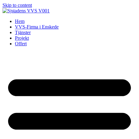
Skip to content
Hem
VVS-Firma i Enskede
Tjänster
Projekt
Offert