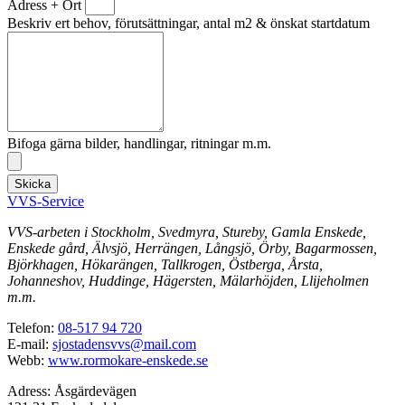
Adress + Ort
Beskriv ert behov, förutsättningar, antal m2 & önskat startdatum
Bifoga gärna bilder, handlingar, ritningar m.m.
Skicka
VVS-Service
VVS-arbeten i Stockholm, Svedmyra, Stureby, Gamla Enskede,
Enskede gård, Älvsjö, Herrängen, Långsjö, Örby, Bagarmossen,
Björkhagen, Hökarängen, Tallkrogen, Östberga, Årsta,
Johanneshov, Huddinge, Hägersten, Mälarhöjden, Llijeholmen
m.m.
Telefon:
08-517 94 720
E-mail:
sjostadensvvs@mail.com
Webb:
www.rormokare-enskede.se
Adress: Åsgärdevägen