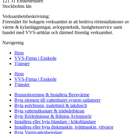
121 31 Enskededalen
Stockholms län
Verksamhetsbeskrivning:
Föremålet för bolagets verksamhet är att bedriva rörinstallationer av
värme & kylanläggningar, avloppsteknik, fastighetsservice samt
handel med VVS-artiklar och därmed förenlig verksamhet.
Navigering
Hem
VVS-Firma i Enskede
Tjänster
Hem
VVS-Firma i Enskede
Tjänster
Brunnsborrning & Installera Bergvärme
Byta element till vattenburet system radiatorer
Byta golvbrunn, toalettstol & takdusch
Byta vattenutkastare & trädgårdskran
Byte Rörledningar & Bilning Avloppsrör
Installera eller byta blandare / köksblandare
Installera eller byta diskmaskin, tvättmaskin, vitvaror
Byta Varmvattenberedare