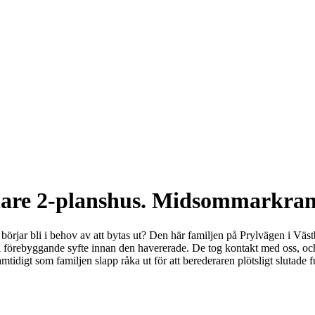
edare 2-planshus. Midsommarkra
ar bli i behov av att bytas ut? Den här familjen på Prylvägen i Västb
 i förebyggande syfte innan den havererade. De tog kontakt med oss, oc
samtidigt som familjen slapp råka ut för att berederaren plötsligt slutade 