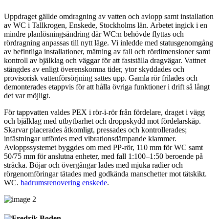
Uppdraget gällde omdragning av vatten och avlopp samt installation
av WC i Tallkrogen, Enskede, Stockholms län. Arbetet ingick i en
mindre planlösningsändring där WC:n behövde flyttas och
rördragning anpassas till nytt läge. Vi inledde med statusgenomgång
av befintliga installationer, mätning av fall och rördimensioner samt
kontroll av bjälklag och väggar för att fastställa dragvägar. Vattnet
stängdes av enligt överenskomna tider, ytor skyddades och
provisorisk vattenförsörjning sattes upp. Gamla rör frilades och
demonterades etappvis för att hålla övriga funktioner i drift så långt
det var möjligt.
För tappvatten valdes PEX i rör-i-rör från fördelare, draget i vägg
och bjälklag med utbytbarhet och droppskydd mot fördelarskåp.
Skarvar placerades åtkomligt, pressades och kontrollerades;
infästningar utfördes med vibrationsdämpande klammer.
Avloppssystemet byggdes om med PP-rör, 110 mm för WC samt
50/75 mm för anslutna enheter, med fall 1:100–1:50 beroende på
sträcka. Böjar och övergångar lades med mjuka radier och
rörgenomföringar tätades med godkända manschetter mot tätskikt.
WC.
badrumsrenovering enskede
.