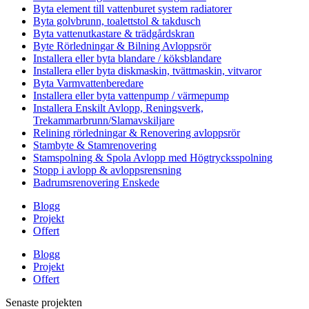
Byta element till vattenburet system radiatorer
Byta golvbrunn, toalettstol & takdusch
Byta vattenutkastare & trädgårdskran
Byte Rörledningar & Bilning Avloppsrör
Installera eller byta blandare / köksblandare
Installera eller byta diskmaskin, tvättmaskin, vitvaror
Byta Varmvattenberedare
Installera eller byta vattenpump / värmepump
Installera Enskilt Avlopp, Reningsverk,
Trekammarbrunn/Slamavskiljare
Relining rörledningar & Renovering avloppsrör
Stambyte & Stamrenovering
Stamspolning & Spola Avlopp med Högtrycksspolning
Stopp i avlopp & avloppsrensning
Badrumsrenovering Enskede
Blogg
Projekt
Offert
Blogg
Projekt
Offert
Senaste projekten