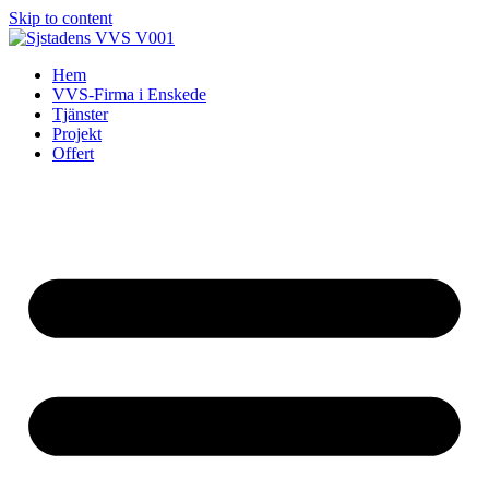
Skip to content
Hem
VVS-Firma i Enskede
Tjänster
Projekt
Offert