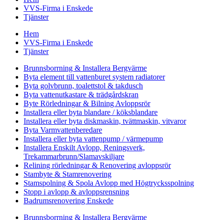
VVS-Firma i Enskede
Tjänster
Hem
VVS-Firma i Enskede
Tjänster
Brunnsborrning & Installera Bergvärme
Byta element till vattenburet system radiatorer
Byta golvbrunn, toalettstol & takdusch
Byta vattenutkastare & trädgårdskran
Byte Rörledningar & Bilning Avloppsrör
Installera eller byta blandare / köksblandare
Installera eller byta diskmaskin, tvättmaskin, vitvaror
Byta Varmvattenberedare
Installera eller byta vattenpump / värmepump
Installera Enskilt Avlopp, Reningsverk,
Trekammarbrunn/Slamavskiljare
Relining rörledningar & Renovering avloppsrör
Stambyte & Stamrenovering
Stamspolning & Spola Avlopp med Högtrycksspolning
Stopp i avlopp & avloppsrensning
Badrumsrenovering Enskede
Brunnsborrning & Installera Bergvärme