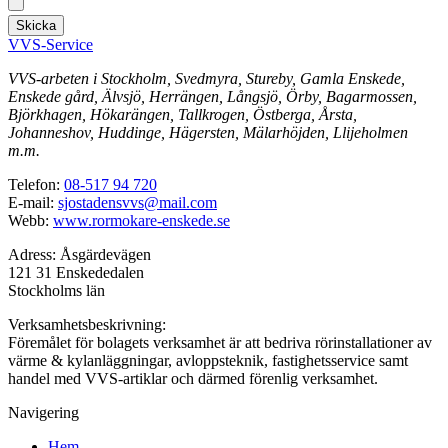
Skicka
VVS-Service
VVS-arbeten i Stockholm, Svedmyra, Stureby, Gamla Enskede,
Enskede gård, Älvsjö, Herrängen, Långsjö, Örby, Bagarmossen,
Björkhagen, Hökarängen, Tallkrogen, Östberga, Årsta,
Johanneshov, Huddinge, Hägersten, Mälarhöjden, Llijeholmen
m.m.
Telefon:
08-517 94 720
E-mail:
sjostadensvvs@mail.com
Webb:
www.rormokare-enskede.se
Adress: Åsgärdevägen
121 31 Enskededalen
Stockholms län
Verksamhetsbeskrivning:
Föremålet för bolagets verksamhet är att bedriva rörinstallationer av
värme & kylanläggningar, avloppsteknik, fastighetsservice samt
handel med VVS-artiklar och därmed förenlig verksamhet.
Navigering
Hem