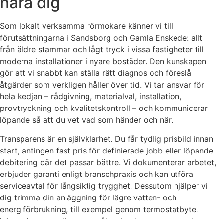
nära dig
Som lokalt verksamma rörmokare känner vi till
förutsättningarna i Sandsborg och Gamla Enskede: allt
från äldre stammar och lågt tryck i vissa fastigheter till
moderna installationer i nyare bostäder. Den kunskapen
gör att vi snabbt kan ställa rätt diagnos och föreslå
åtgärder som verkligen håller över tid. Vi tar ansvar för
hela kedjan – rådgivning, materialval, installation,
provtryckning och kvalitetskontroll – och kommunicerar
löpande så att du vet vad som händer och när.
Transparens är en självklarhet. Du får tydlig prisbild innan
start, antingen fast pris för definierade jobb eller löpande
debitering där det passar bättre. Vi dokumenterar arbetet,
erbjuder garanti enligt branschpraxis och kan utföra
serviceavtal för långsiktig trygghet. Dessutom hjälper vi
dig trimma din anläggning för lägre vatten- och
energiförbrukning, till exempel genom termostatbyte,