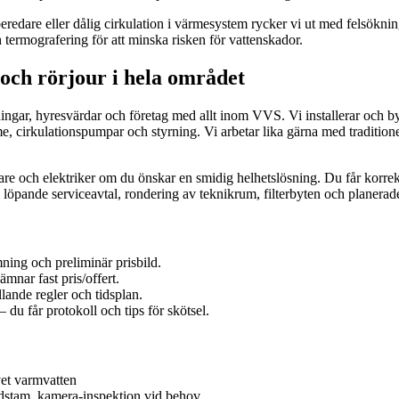
edare eller dålig cirkulation i värmesystem rycker vi ut med felsökning
ermografering för att minska risken för vattenskador.
 och rörjour i hela området
ingar, hyresvärdar och företag med allt inom VVS. Vi installerar och byt
 cirkulationspumpar och styrning. Vi arbetar lika gärna med traditione
are och elektriker om du önskar en smidig helhetslösning. Du får korre
vi löpande serviceavtal, rondering av teknikrum, filterbyten och planerad
mning och preliminär prisbild.
mnar fast pris/offert.
llande regler och tidsplan.
 du får protokoll och tips för skötsel.
vet varmvatten
dstam, kamera-inspektion vid behov