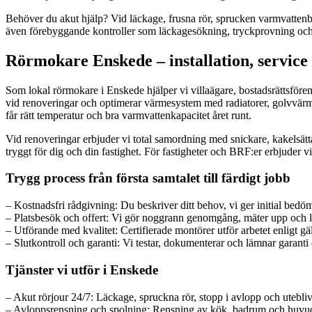
Behöver du akut hjälp? Vid läckage, frusna rör, sprucken varmvattenber
även förebyggande kontroller som läckagesökning, tryckprovning och t
Rörmokare Enskede – installation, service
Som lokal rörmokare i Enskede hjälper vi villaägare, bostadsrättsfören
vid renoveringar och optimerar värmesystem med radiatorer, golvvärme,
får rätt temperatur och bra varmvattenkapacitet året runt.
Vid renoveringar erbjuder vi total samordning med snickare, kakelsätt
tryggt för dig och din fastighet. För fastigheter och BRF:er erbjuder 
Trygg process från första samtalet till färdigt jobb
– Kostnadsfri rådgivning: Du beskriver ditt behov, vi ger initial bedö
– Platsbesök och offert: Vi gör noggrann genomgång, mäter upp och lä
– Utförande med kvalitet: Certifierade montörer utför arbetet enligt gä
– Slutkontroll och garanti: Vi testar, dokumenterar och lämnar garanti –
Tjänster vi utför i Enskede
– Akut rörjour 24/7: Läckage, spruckna rör, stopp i avlopp och utebli
– Avloppsrensning och spolning: Rensning av kök, badrum och huvu