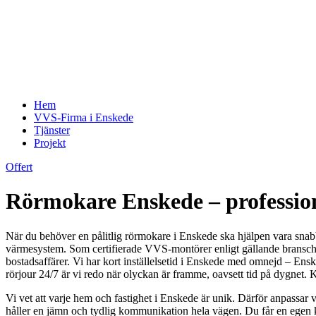
Hem
VVS-Firma i Enskede
Tjänster
Projekt
Offert
Rörmokare Enskede – profession
När du behöver en pålitlig rörmokare i Enskede ska hjälpen vara snabb
värmesystem. Som certifierade VVS-montörer enligt gällande branschre
bostadsaffärer. Vi har kort inställelsetid i Enskede med omnejd – E
rörjour 24/7 är vi redo när olyckan är framme, oavsett tid på dygnet. K
Vi vet att varje hem och fastighet i Enskede är unik. Därför anpassar 
håller en jämn och tydlig kommunikation hela vägen. Du får en egen k