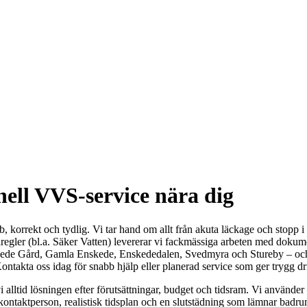
ell VVS-service nära dig
, korrekt och tydlig. Vi tar hand om allt från akuta läckage och stopp 
gler (bl.a. Säker Vatten) levererar vi fackmässiga arbeten med dokume
nskede Gård, Gamla Enskede, Enskededalen, Svedmyra och Stureby – och 
ontakta oss idag för snabb hjälp eller planerad service som ger trygg dri
vi alltid lösningen efter förutsättningar, budget och tidsram. Vi använ
ontaktperson, realistisk tidsplan och en slutstädning som lämnar badru