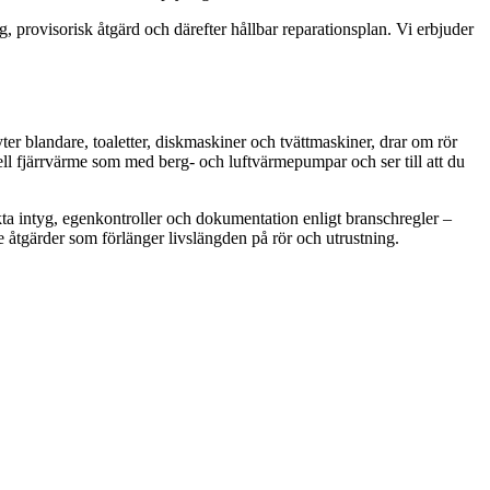
, provisorisk åtgärd och därefter hållbar reparationsplan. Vi erbjuder
er blandare, toaletter, diskmaskiner och tvättmaskiner, drar om rör
ll fjärrvärme som med berg- och luftvärmepumpar och ser till att du
kta intyg, egenkontroller och dokumentation enligt branschregler –
e åtgärder som förlänger livslängden på rör och utrustning.