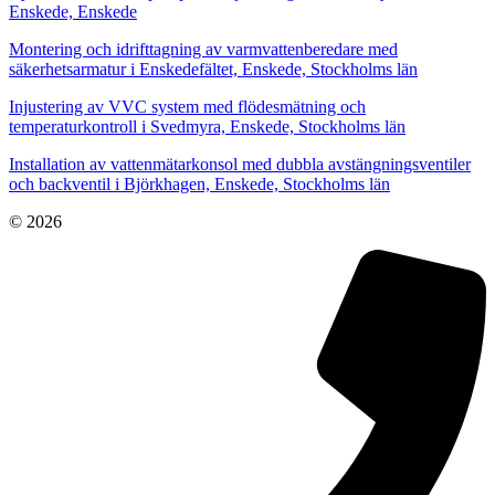
Enskede, Enskede
Montering och idrifttagning av varmvattenberedare med
säkerhetsarmatur i Enskedefältet, Enskede, Stockholms län
Injustering av VVC system med flödesmätning och
temperaturkontroll i Svedmyra, Enskede, Stockholms län
Installation av vattenmätarkonsol med dubbla avstängningsventiler
och backventil i Björkhagen, Enskede, Stockholms län
© 2026