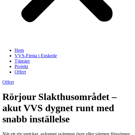
Hem
VVS-Firma i Enskede
Tjänster
Projekt
Offert
Offert
Rörjour Slakthusområdet –
akut VVS dygnet runt med
snabb inställelse
När ett rör spricker, avloppet svämmar över eller värmen försvinner