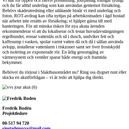
Vi står för öppen och rättvis prissättning: jourpåslag framgår tydligt
och du får alltid underlag som kan användas gentemot försäkring.
Behövs skadeutredning eller utlåtande bistår vi med underlag och
foton. ROT-avdrag kan ofta nyttjas på arbetskostnaden i ägd bostad
när arbetet inte ersätts av försäkring; vi hjälper gärna till med
hanteringen. För att minska risken för nya akuta ärenden
rekommenderar vi att du lokaliserar och testar huvudavstängningen
regelbundet, rensar vattenlås och sil i dusch, undviker fett och
kaffesump i vasken, spolar varmt vatten då och då i sällan använda
avlopp, installerar vattenlarm i riskzoner samt ser över frostskydd
och isolering av exponerade rör. En årlig genomgång av
värmesystem och ventiler sparar både energi och framtida
bekymmer.
Behöver du rörjour i Slakthusområdet nu? Ring oss dygnet runt eller
skicka en akutförfrågan – vi är redo att hjälpa dig direkt.
Fredrik Bodén
Projektledare
08-517 94 720
sjostadensvvs@mail.com