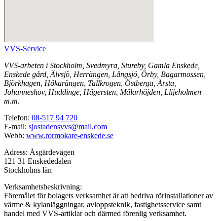
VVS-Service
VVS-arbeten i Stockholm, Svedmyra, Stureby, Gamla Enskede,
Enskede gård, Älvsjö, Herrängen, Långsjö, Örby, Bagarmossen,
Björkhagen, Hökarängen, Tallkrogen, Östberga, Årsta,
Johanneshov, Huddinge, Hägersten, Mälarhöjden, Llijeholmen
m.m.
Telefon:
08-517 94 720
E-mail:
sjostadensvvs@mail.com
Webb:
www.rormokare-enskede.se
Adress: Åsgärdevägen
121 31 Enskededalen
Stockholms län
Verksamhetsbeskrivning:
Föremålet för bolagets verksamhet är att bedriva rörinstallationer av
värme & kylanläggningar, avloppsteknik, fastighetsservice samt
handel med VVS-artiklar och därmed förenlig verksamhet.