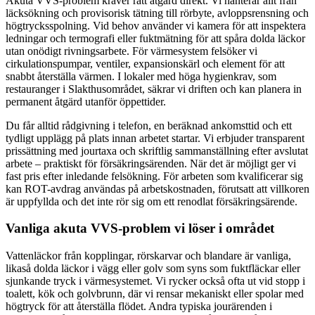
Akuta VVS-problem kräver rätt åtgärd direkt. Vi hanterar allt från
läcksökning och provisorisk tätning till rörbyte, avloppsrensning och
högtrycksspolning. Vid behov använder vi kamera för att inspektera
ledningar och termografi eller fuktmätning för att spåra dolda läckor
utan onödigt rivningsarbete. För värmesystem felsöker vi
cirkulationspumpar, ventiler, expansionskärl och element för att
snabbt återställa värmen. I lokaler med höga hygienkrav, som
restauranger i Slakthusområdet, säkrar vi driften och kan planera in
permanent åtgärd utanför öppettider.
Du får alltid rådgivning i telefon, en beräknad ankomsttid och ett
tydligt upplägg på plats innan arbetet startar. Vi erbjuder transparent
prissättning med jourtaxa och skriftlig sammanställning efter avslutat
arbete – praktiskt för försäkringsärenden. När det är möjligt ger vi
fast pris efter inledande felsökning. För arbeten som kvalificerar sig
kan ROT-avdrag användas på arbetskostnaden, förutsatt att villkoren
är uppfyllda och det inte rör sig om ett renodlat försäkringsärende.
Vanliga akuta VVS-problem vi löser i området
Vattenläckor från kopplingar, rörskarvar och blandare är vanliga,
likaså dolda läckor i vägg eller golv som syns som fuktfläckar eller
sjunkande tryck i värmesystemet. Vi rycker också ofta ut vid stopp i
toalett, kök och golvbrunn, där vi rensar mekaniskt eller spolar med
högtryck för att återställa flödet. Andra typiska jourärenden i