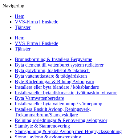
Navigering
Hem
VVS-Firma i Enskede
Tjänster
Hem
VVS-Firma i Enskede
Tjänster
Brunnsborrning & Installera Bergvärme
Byta element till vattenburet system radiatorer
Byta golvbrunn, toalettstol & takdusch
Byta vattenutkastare & trädgårdskran
Byte Rörledningar & Bilning Avloppsrör
Installera eller byta blandare / köksblandare
Installera eller byta diskmaskin, tvättmaskin, vitvaror
Byta Varmvattenberedare
Installera eller byta vattenpump / värmepump
Installera Enskilt Avlopp, Reningsverk,
Trekammarbrunn/Slamavskiljare
Relining rörledningar & Renovering avloppsrör
Stambyte & Stamrenovering
Stamspolning & Spola Avlopp med Högtrycksspolning
Stopp i avlopp & avloppsrensning