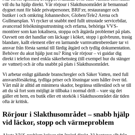
vill du ha hjälp direkt. Vår rörjour i Slakthusområdet är bemannad
dygnet runt för både privatpersoner, BRF:er, restauranger och
butiker i och omkring Johanneshov, Globen/Tele2 Arena och
Gullmarsplan. Vi rycker ut snabbt med fullt utrustade servicebilar,
avancerad felsökningsutrustning och erfarna, behöriga VVS-
montörer som kan lokalisera, stoppa och åtgärda problemet på plats.
Oavsett om det handlar om läckage i köket, stopp i golvbrunn, trasig
blandare, kallt element eller en larmande varmvattenberedare tar vi
ansvar från första samtal till färdig åtgärd och tydlig dokumentation.
Behöver du akut hjälp just nu? Ring vår rörjour – vi guidar dig
direkt i telefon med enkla säkerhetssteg (till exempel hur du stänger
av vattnet) och är ofta snabbt på plats i Slakthusområdet.
Vi arbetar enligt gällande branschregler och Säker Vatten, med full
ansvarsförsäkring, tydliga priser och lösningar som håller över tid.
Vårt mål är alltid att minimera skador, begränsa stillestånd och se till
att du så fort som möjligt är tillbaka i normal drift – vare sig det
gäller ett hem, en butik eller ett storkök i Slakthusområdet där tiden
ofta är kritisk.
Rörjour i Slakthusområdet – snabb hjälp
vid läckor, stopp och värmeproblem