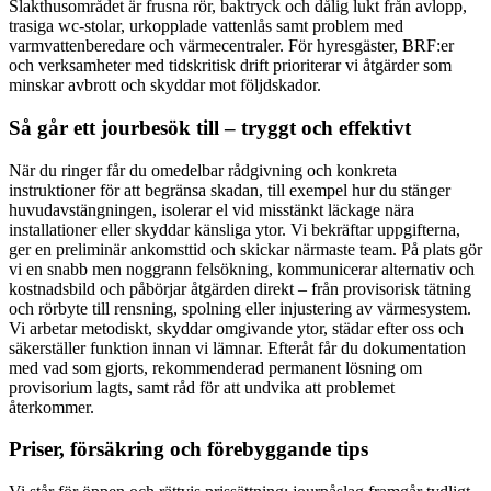
Slakthusområdet är frusna rör, baktryck och dålig lukt från avlopp,
trasiga wc-stolar, urkopplade vattenlås samt problem med
varmvattenberedare och värmecentraler. För hyresgäster, BRF:er
och verksamheter med tidskritisk drift prioriterar vi åtgärder som
minskar avbrott och skyddar mot följdskador.
Så går ett jourbesök till – tryggt och effektivt
När du ringer får du omedelbar rådgivning och konkreta
instruktioner för att begränsa skadan, till exempel hur du stänger
huvudavstängningen, isolerar el vid misstänkt läckage nära
installationer eller skyddar känsliga ytor. Vi bekräftar uppgifterna,
ger en preliminär ankomsttid och skickar närmaste team. På plats gör
vi en snabb men noggrann felsökning, kommunicerar alternativ och
kostnadsbild och påbörjar åtgärden direkt – från provisorisk tätning
och rörbyte till rensning, spolning eller injustering av värmesystem.
Vi arbetar metodiskt, skyddar omgivande ytor, städar efter oss och
säkerställer funktion innan vi lämnar. Efteråt får du dokumentation
med vad som gjorts, rekommenderad permanent lösning om
provisorium lagts, samt råd för att undvika att problemet
återkommer.
Priser, försäkring och förebyggande tips