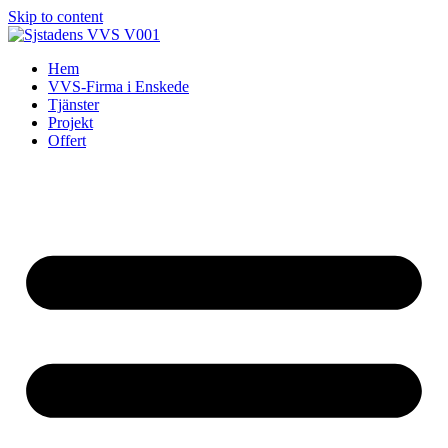
Skip to content
Hem
VVS-Firma i Enskede
Tjänster
Projekt
Offert