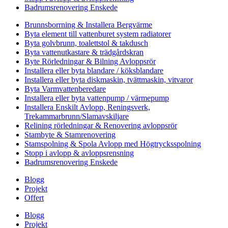
Badrumsrenovering Enskede
Brunnsborrning & Installera Bergvärme
Byta element till vattenburet system radiatorer
Byta golvbrunn, toalettstol & takdusch
Byta vattenutkastare & trädgårdskran
Byte Rörledningar & Bilning Avloppsrör
Installera eller byta blandare / köksblandare
Installera eller byta diskmaskin, tvättmaskin, vitvaror
Byta Varmvattenberedare
Installera eller byta vattenpump / värmepump
Installera Enskilt Avlopp, Reningsverk,
Trekammarbrunn/Slamavskiljare
Relining rörledningar & Renovering avloppsrör
Stambyte & Stamrenovering
Stamspolning & Spola Avlopp med Högtrycksspolning
Stopp i avlopp & avloppsrensning
Badrumsrenovering Enskede
Blogg
Projekt
Offert
Blogg
Projekt