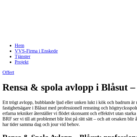
Hem
VVS-Firma i Enskede
Tjänster
Projekt
Offert
Rensa & spola avlopp i Blåsut –
Ett trögt avlopp, bubblande ljud eller unken lukt i kök och badrum ä
fastighetsägare i Blåsut med professionell rensning och högtryckssp
erfarna tekniker återställer vi flödet skonsamt och effektivt utan sta
BRF ser vi till att problemet blir löst på rätt sätt – och att orsaken bl
har tider samma dag och jour vid behov.