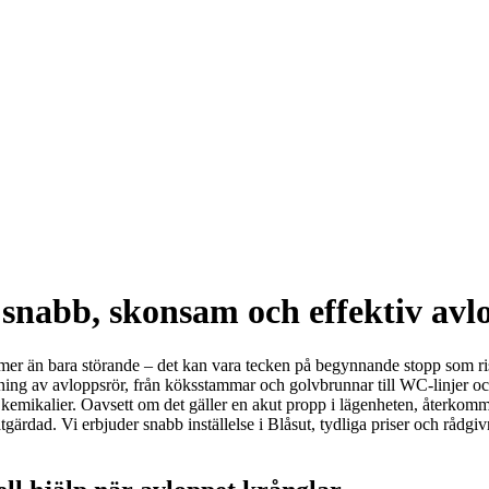
 snabb, skonsam och effektiv avl
r mer än bara störande – det kan vara tecken på begynnande stopp som r
olning av avloppsrör, från köksstammar och golvbrunnar till WC-linjer
rka kemikalier. Oavsett om det gäller en akut propp i lägenheten, återkom
ir åtgärdad. Vi erbjuder snabb inställelse i Blåsut, tydliga priser och råd