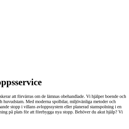
oppsservice
iskerar att förvärras om de lämnas obehandlade. Vi hjälper boende och
 och huvudstam. Med moderna spolbilar, miljövänliga metoder och
mande stopp i villans avloppssystem eller planerad stamspolning i en
givning på plats för att förebygga nya stopp. Behöver du akut hjälp? Vi