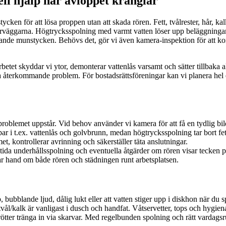
ll hjälp när avloppet krånglar
ycken för att lösa proppen utan att skada rören. Fett, tvålrester, hår, 
örväggarna. Högtrycksspolning med varmt vatten löser upp beläggningar
ande munstycken. Behövs det, gör vi även kamera-inspektion för att kon
arbetet skyddar vi ytor, demonterar vattenlås varsamt och sätter tillbaka a
a återkommande problem. För bostadsrättsföreningar kan vi planera hel el
roblemet uppstår. Vid behov använder vi kamera för att få en tydlig bil
r i t.ex. vattenlås och golvbrunn, medan högtrycksspolning tar bort fett
met, kontrollerar avrinning och säkerställer täta anslutningar.
tida underhållsspolning och eventuella åtgärder om rören visar tecken på
tar hand om både rören och städningen runt arbetsplatsen.
ubblande ljud, dålig lukt eller att vatten stiger upp i diskhon när du 
ål/kalk är vanligast i dusch och handfat. Våtservetter, tops och hygiena
tter tränga in via skarvar. Med regelbunden spolning och rätt vardagsr