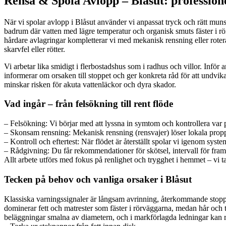
Rensa & Spola Avlopp – Blåsut: professione
När vi spolar avlopp i Blåsut använder vi anpassat tryck och rätt munst
badrum där vatten med lägre temperatur och organisk smuts fäster i r
hårdare avlagringar kompletterar vi med mekanisk rensning eller roter
skarvfel eller rötter.
Vi arbetar lika smidigt i flerbostadshus som i radhus och villor. Inför 
informerar om orsaken till stoppet och ger konkreta råd för att undvik
minskar risken för akuta vattenläckor och dyra skador.
Vad ingår – från felsökning till rent flöde
– Felsökning: Vi börjar med att lyssna in symtom och kontrollera var p
– Skonsam rensning: Mekanisk rensning (rensvajer) löser lokala proppa
– Kontroll och eftertest: När flödet är återställt spolar vi igenom syste
– Rådgivning: Du får rekommendationer för skötsel, intervall för fram
Allt arbete utförs med fokus på renlighet och trygghet i hemmet – vi 
Tecken på behov och vanliga orsaker i Blåsut
Klassiska varningssignaler är långsam avrinning, återkommande stopp, b
dominerar fett och matrester som fäster i rörväggarna, medan hår och tv
beläggningar smalna av diametern, och i markförlagda ledningar kan rö