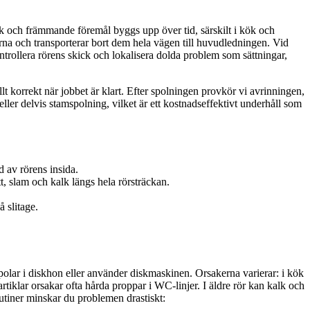
kalk och främmande föremål byggs upp över tid, särskilt i kök och
na och transporterar bort dem hela vägen till huvudledningen. Vid
trollera rörens skick och lokalisera dolda problem som sättningar,
llt korrekt när jobbet är klart. Efter spolningen provkör vi avrinningen,
ler delvis stamspolning, vilket är ett kostnadseffektivt underhåll som
d av rörens insida.
, slam och kalk längs hela rörsträckan.
 slitage.
spolar i diskhon eller använder diskmaskinen. Orsakerna varierar: i kök
rtiklar orsakar ofta hårda proppar i WC-linjer. I äldre rör kan kalk och
utiner minskar du problemen drastiskt: