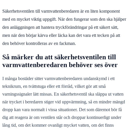
Säkerhetsventilen till varmvattenberedaren är en liten komponent
med en mycket viktig uppgift. När den fungerar som den ska hjälper
den anläggningen att hantera tryckförändringar på ett säkert sätt,
men när den börjar kärva eller läcka kan det vara ett tecken på att
den behöver kontrolleras av en fackman.
Så märker du att säkerhetsventilen till
varmvattenberedaren behöver ses över
I många bostäder sitter varmvattenberedaren undanskymd i ett
teknikrum, en tvättstuga eller ett förråd, vilket gör att små
varningssignaler lätt missas. En säkerhetsventil ska släppa ut vatten
när trycket i beredaren stiger vid uppvärmning, så en mindre mängd
dropp kan vara normalt i vissa situationer. Det som däremot bör få
dig att reagera är om ventilen står och droppar kontinuerligt under
lång tid, om det kommer ovanligt mycket vatten, om det finns