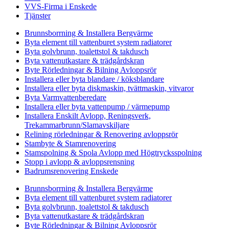
VVS-Firma i Enskede
Tjänster
Brunnsborrning & Installera Bergvärme
Byta element till vattenburet system radiatorer
Byta golvbrunn, toalettstol & takdusch
Byta vattenutkastare & trädgårdskran
Byte Rörledningar & Bilning Avloppsrör
Installera eller byta blandare / köksblandare
Installera eller byta diskmaskin, tvättmaskin, vitvaror
Byta Varmvattenberedare
Installera eller byta vattenpump / värmepump
Installera Enskilt Avlopp, Reningsverk,
Trekammarbrunn/Slamavskiljare
Relining rörledningar & Renovering avloppsrör
Stambyte & Stamrenovering
Stamspolning & Spola Avlopp med Högtrycksspolning
Stopp i avlopp & avloppsrensning
Badrumsrenovering Enskede
Brunnsborrning & Installera Bergvärme
Byta element till vattenburet system radiatorer
Byta golvbrunn, toalettstol & takdusch
Byta vattenutkastare & trädgårdskran
Byte Rörledningar & Bilning Avloppsrör