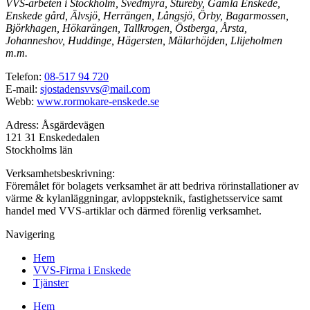
VVS-arbeten i Stockholm, Svedmyra, Stureby, Gamla Enskede,
Enskede gård, Älvsjö, Herrängen, Långsjö, Örby, Bagarmossen,
Björkhagen, Hökarängen, Tallkrogen, Östberga, Årsta,
Johanneshov, Huddinge, Hägersten, Mälarhöjden, Llijeholmen
m.m.
Telefon:
08-517 94 720
E-mail:
sjostadensvvs@mail.com
Webb:
www.rormokare-enskede.se
Adress: Åsgärdevägen
121 31 Enskededalen
Stockholms län
Verksamhetsbeskrivning:
Föremålet för bolagets verksamhet är att bedriva rörinstallationer av
värme & kylanläggningar, avloppsteknik, fastighetsservice samt
handel med VVS-artiklar och därmed förenlig verksamhet.
Navigering
Hem
VVS-Firma i Enskede
Tjänster
Hem