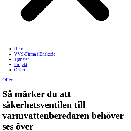
Hem
VVS-Firma i Enskede
Tjänster
Projekt
Offert
Offert
Så märker du att
säkerhetsventilen till
varmvattenberedaren behöver
ses över