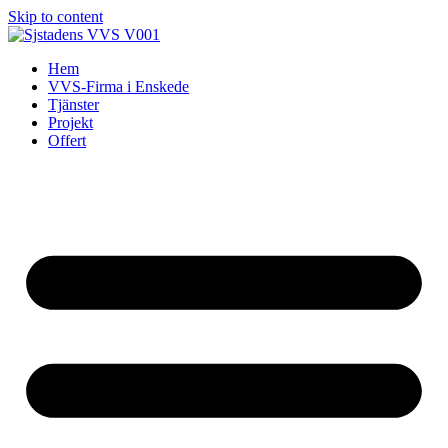
Skip to content
Hem
VVS-Firma i Enskede
Tjänster
Projekt
Offert