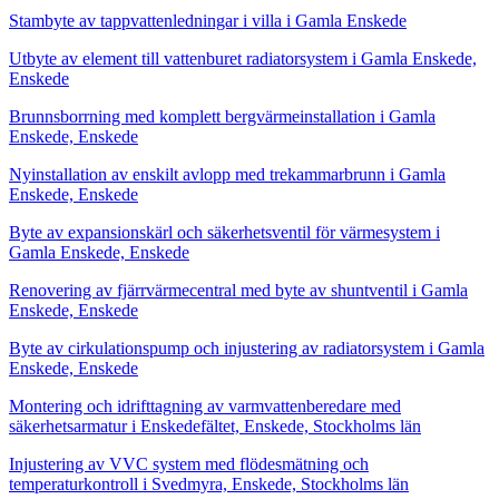
Stambyte av tappvattenledningar i villa i Gamla Enskede
Utbyte av element till vattenburet radiatorsystem i Gamla Enskede,
Enskede
Brunnsborrning med komplett bergvärmeinstallation i Gamla
Enskede, Enskede
Nyinstallation av enskilt avlopp med trekammarbrunn i Gamla
Enskede, Enskede
Byte av expansionskärl och säkerhetsventil för värmesystem i
Gamla Enskede, Enskede
Renovering av fjärrvärmecentral med byte av shuntventil i Gamla
Enskede, Enskede
Byte av cirkulationspump och injustering av radiatorsystem i Gamla
Enskede, Enskede
Montering och idrifttagning av varmvattenberedare med
säkerhetsarmatur i Enskedefältet, Enskede, Stockholms län
Injustering av VVC system med flödesmätning och
temperaturkontroll i Svedmyra, Enskede, Stockholms län