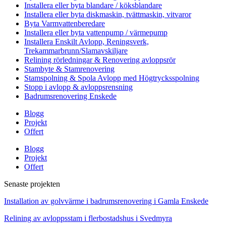
Installera eller byta blandare / köksblandare
Installera eller byta diskmaskin, tvättmaskin, vitvaror
Byta Varmvattenberedare
Installera eller byta vattenpump / värmepump
Installera Enskilt Avlopp, Reningsverk,
Trekammarbrunn/Slamavskiljare
Relining rörledningar & Renovering avloppsrör
Stambyte & Stamrenovering
Stamspolning & Spola Avlopp med Högtrycksspolning
Stopp i avlopp & avloppsrensning
Badrumsrenovering Enskede
Blogg
Projekt
Offert
Blogg
Projekt
Offert
Senaste projekten
Installation av golvvärme i badrumsrenovering i Gamla Enskede
Relining av avloppsstam i flerbostadshus i Svedmyra