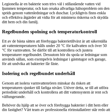
Legionella är en bakterie som trivs väl i stillastående vatten vid
ljummen temperatur, och kan orsaka allvarliga hälsoproblem om den
sprids genom vattenledningar och duschar. Lyckligtvis finns enkla
och effektiva åtgärder att vidta för att minimera riskerna och skydda
ditt hem och din familj.
Regelbunden spolning och temperaturkontroll
Ett av de bästa sätten att förebygga bakterietillväxt är att säkerställa
att vattentemperaturen hålls under 20 °C för kallvatten och över 50
°C för varmvatten. Se därför till att kontrollera och justera
temperaturer regelbundet. Dessutom bör du spola ur ledningar som
används sällan, som exempelvis ledningar i gäststugor och garage,
för att undvika att bakterier får fäste.
Isolering och regelbundet underhåll
Genom att isolera varmvattenrören minskar du risken att
temperaturen sjunker till farliga nivåer. Utöver detta, se till att utföra
periodiskt underhåll och kontrollera att ditt vattensystem är rent och
välfungerande.
Behöver du hjälp att se över och förebygga bakterier i ditt hem eller
din fastighet? Vårt team av professionella rörinstallatörer står redo att