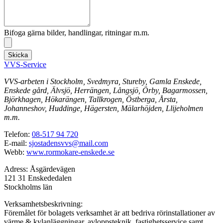
Bifoga gärna bilder, handlingar, ritningar m.m.
Skicka
VVS-Service
VVS-arbeten i Stockholm, Svedmyra, Stureby, Gamla Enskede,
Enskede gård, Älvsjö, Herrängen, Långsjö, Örby, Bagarmossen,
Björkhagen, Hökarängen, Tallkrogen, Östberga, Årsta,
Johanneshov, Huddinge, Hägersten, Mälarhöjden, Llijeholmen
m.m.
Telefon:
08-517 94 720
E-mail:
sjostadensvvs@mail.com
Webb:
www.rormokare-enskede.se
Adress: Åsgärdevägen
121 31 Enskededalen
Stockholms län
Verksamhetsbeskrivning:
Föremålet för bolagets verksamhet är att bedriva rörinstallationer av
värme & kylanläggningar, avloppsteknik, fastighetsservice samt