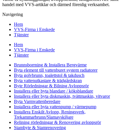
handel med VVS-artiklar och därmed förenlig verksamhet.
Navigering
Hem
VVS-Firma i Enskede
Tjänster
Hem
VVS-Firma i Enskede
Tjänster
Brunnsborrning & Installera Bergvärme
Byta element till vattenburet system radiatorer
Byta golvbrunn, toalettstol & takdusch
Byta vattenutkastare & trädgårdskran
Byte Rörledningar & Bilning Avloppsrör
Installera eller byta blandare / köksblandare
Installera eller byta diskmaskin, tvättmaskin, vitvaror
Byta Varmvattenberedare
Installera eller byta vattenpump / värmepump
Installera Enskilt Avlopp, Reningsverk,
Trekammarbrunn/Slamavskiljare
Relining rörledningar & Renovering avloppsrör
Stambyte & Stamrenovering