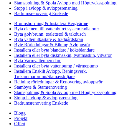
Stamspolning & Spola Avlopp med Högtrycksspolning
Stopp i avlopp & avloppsrensning
Badrumsrenovering Enskede
Brunnsborrning & Installera Bergvärme
Byta element till vattenburet system radiatorer
Byta golvbrunn, toalettstol & takdusch
Byta vattenutkastare & trädgårdskran
Byte Rörledningar & Bilning Avloppsrör
Installera eller byta blandare / köksblandare
Installera eller byta diskmaskin, tvättmaskin, vitvaror
Byta Varmvattenberedare
Installera eller byta vattenpump / värmepump
Installera Enskilt Avlopp, Reningsverk,
Trekammarbrunn/Slamavskiljare
Relining rörledningar & Renovering avloppsrör
Stambyte & Stamrenovering
Stamspolning & Spola Avlopp med Högtrycksspolning
Stopp i avlopp & avloppsrensning
Badrumsrenovering Enskede
Blogg
Projekt
Offert